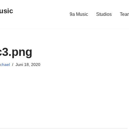
usic
9a Music
Studios
Tea
c3.png
chael
Juni 18, 2020